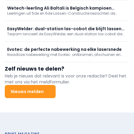
die visie heeft Plymovent de PowerJets ontwikkeld.
Wetech-leerling Ali Baltali is Belgisch kampioen
Leerlingen uit 5de en 6de Lassen-Constructie bezochten de
virtueel lassen
Welding Week, met het BK virtueel lassen. Ali Baltali (Wetech
Academy) werd met 97% Belgisch kampioen. Hij ontving een
trofee en lashelm.
EasyWelder: dual-station las-cobot die blijft lassen
Teqram lanceert de EasyWelder, een dual‑station las‑cobot die
bij omstellen
omsteltijden minimaliseert en tot 80% boogtijd haalt. Met
intuïtieve bediening en lasnaadherkenning levert hij constante
kwaliteit. Compact, verplaatsbaar en met ABB GoFa/Fronius,
Evotec: de perfecte nabewerking na elke lasersnede
ideaal voor variabele MKB‑series.
Naadloze nabewerking met Evotec: ontbramen, afschuinen en
afwerken van uw snijdelen in één geïntegreerde bewerking.
Zelf nieuws te delen?
Heb je nieuws dat relevant is voor onze redactie? Deel het
met ons via het meldformulier.
Nieuws melden
PRINT MAGAZINE