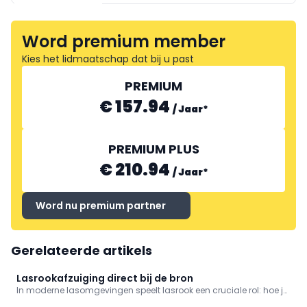
Word premium member
MCB
BV BELGIAN LASER COMPANY
Kies het lidmaatschap dat bij u past
PREMIUM
€ 157.94
/
Jaar
*
PREMIUM PLUS
€ 210.94
/
Jaar
*
Word nu premium partner
Gerelateerde artikels
Lasrookafzuiging direct bij de bron
In moderne lasomgevingen speelt lasrook een cruciale rol: hoe je
ermee omgaat, bepaalt het niveau van je werkomgeving. Vanuit