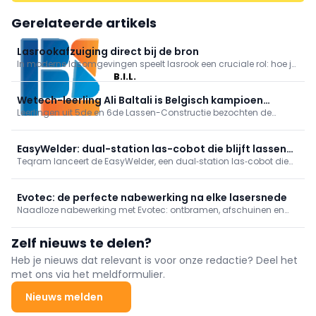
Gerelateerde artikels
Lasrookafzuiging direct bij de bron
In moderne lasomgevingen speelt lasrook een cruciale rol: hoe je
ermee omgaat, bepaalt het niveau van je werkomgeving. Vanuit
B.I.L.
die visie heeft Plymovent de PowerJets ontwikkeld.
Wetech-leerling Ali Baltali is Belgisch kampioen
Leerlingen uit 5de en 6de Lassen-Constructie bezochten de
virtueel lassen
Welding Week, met het BK virtueel lassen. Ali Baltali (Wetech
Academy) werd met 97% Belgisch kampioen. Hij ontving een
trofee en lashelm.
EasyWelder: dual-station las-cobot die blijft lassen
Teqram lanceert de EasyWelder, een dual‑station las‑cobot die
bij omstellen
omsteltijden minimaliseert en tot 80% boogtijd haalt. Met
intuïtieve bediening en lasnaadherkenning levert hij constante
kwaliteit. Compact, verplaatsbaar en met ABB GoFa/Fronius,
Evotec: de perfecte nabewerking na elke lasersnede
ideaal voor variabele MKB‑series.
Naadloze nabewerking met Evotec: ontbramen, afschuinen en
afwerken van uw snijdelen in één geïntegreerde bewerking.
Zelf nieuws te delen?
Heb je nieuws dat relevant is voor onze redactie? Deel het
met ons via het meldformulier.
Nieuws melden