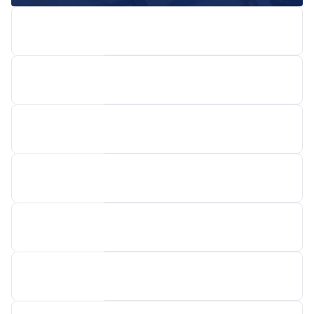
MCB
WERKHUIZEN DECLOEDT
WELDA
BV BELGIAN LASER COMPANY