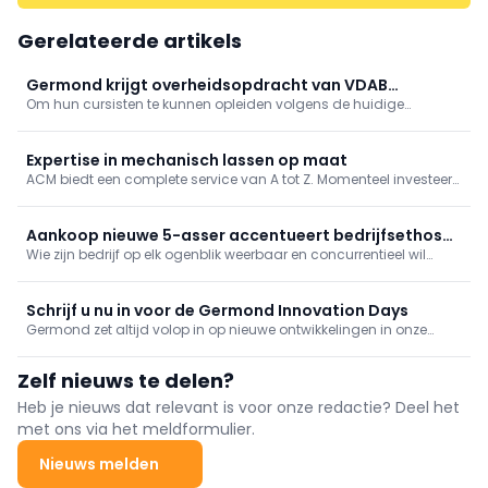
Gerelateerde artikels
Germond krijgt overheidsopdracht van VDAB
Om hun cursisten te kunnen opleiden volgens de huidige
toegewezen
vereisten van de industrie, schreef VDAB een overheidsopdracht
uit ter vervanging van twee verouderde freesmachines in de
verspaningsafdelingen in Ieper en Heverlee. Germond won die
Expertise in mechanisch lassen op maat
opdracht.
ACM biedt een complete service van A tot Z. Momenteel investeert
het bedrijf 5 miljoen euro in zijn verdere groei. Zo heeft het zijn
machinepark uitgebreid met een ultramoderne 5-assige CNC-
freesmachine van Germond.
Aankoop nieuwe 5-asser accentueert bedrijfsethos
Wie zijn bedrijf op elk ogenblik weerbaar en concurrentieel wil
Bergmans
houden, blijft een leven lang investeren. Een visie die voor
Bergmans Metaalbewerking uit Lommel nu ruim drie decennia
voor bestendige groei heeft gezorgd.
Schrijf u nu in voor de Germond Innovation Days
Germond zet altijd volop in op nieuwe ontwikkelingen in onze
sector. Om u te laten kennismaken met de nieuwste
technologieën en automatisaties, wordt u uitgenodigd voor de
Zelf nieuws te delen?
Innovation Days, die plaatsvinden van 30 mei t.e.m. 1 juni 2024 bij
Germond.
Heb je nieuws dat relevant is voor onze redactie? Deel het
met ons via het meldformulier.
Nieuws melden