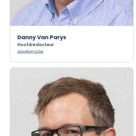
Danny Van Parys
Hoofdredacteur
dav@pmg.be