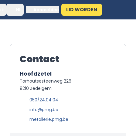
LID WORDEN
ek
NL
Aanmelden
Contact
Hoofdzetel
Torhoutsesteenweg 226
8210 Zedelgem
050/24.04.04
info@pmg.be
metallerie.pmg.be