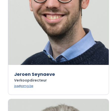
Jeroen Seynaeve
Verkoopdirecteur
jse@pmg.be