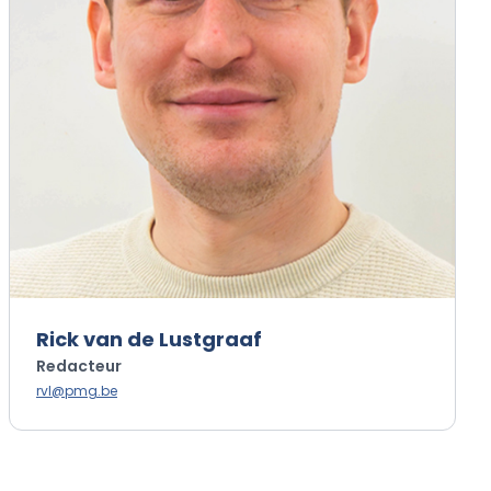
Rick van de Lustgraaf
Redacteur
rvl@pmg.be