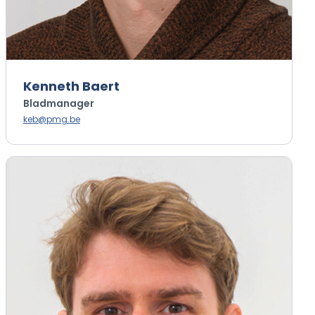
Kenneth Baert
Bladmanager
keb@pmg.be