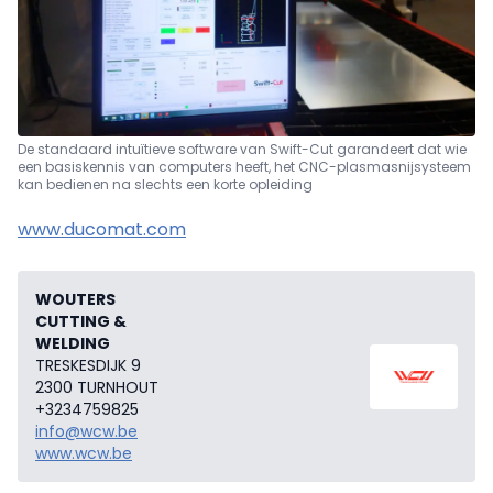
De standaard intuïtieve software van Swift-Cut garandeert dat wie
een basiskennis van computers heeft, het CNC-plasmasnijsysteem
kan bedienen na slechts een korte opleiding
www.ducomat.com
WOUTERS
CUTTING &
WELDING
TRESKESDIJK 9
2300 TURNHOUT
+3234759825
info@wcw.be
www.wcw.be