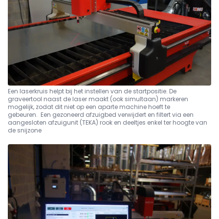
Een laserkruis helpt bij het instellen van de startpositie. De
graveertool naast de laser maakt (ook simultaan) markeren
mogelijk, zodat dit niet op een aparte machine hoeft te
gebeuren. Een gezoneerd afzuigbed verwijdert en filtert via een
aangesloten afzuigunit (TEKA) rook en deeltjes enkel ter hoogte van
de snijzone