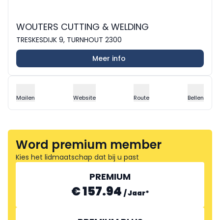
WOUTERS CUTTING & WELDING
TRESKESDIJK 9, TURNHOUT 2300
Meer info
Mailen
Website
Route
Bellen
Word premium member
Kies het lidmaatschap dat bij u past
PREMIUM
€ 157.94
/
Jaar
*